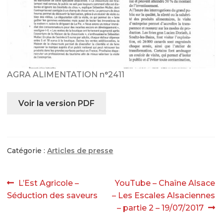
?
Le magasin
Notre histoire
Qui sommes-nous ?
AGRA ALIMENTATION n°2411
Histoire de la choucroute
Voir la version PDF
Fabrication de la choucroute
Garantie de qualité
Recettes et conseils
Catégorie :
Articles de presse
Nos recettes
Navigation
Article
Article
L’Est Agricole –
YouTube – Chaîne Alsace
Nos conseils et astuces
précédent :
suivant :
Séduction des saveurs
– Les Escales Alsaciennes
de
– partie 2 – 19/07/2017
Actualités
l’article