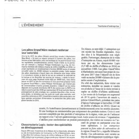
LÉGUMES GASTRONOMIQUES CUISINÉS
LÉGUMES BRUTS
SPÉCIALITÉS SALÉES
SPÉCIALITÉS SUCRÉES
BOISSONS
LIBRAIRIE
AUTRES SOUVENIRS D’ALSACE
PANIERS GARNIS
RÉSERVEZ UNE VISITE
Réservation en ligne & description
Où trouver La Maison de La Choucroute – LE PIC