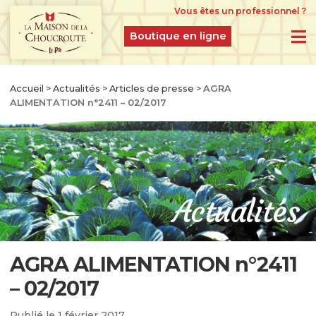
Vous êtes un professionnel ?
Boutique en ligne
BOUTIQUE EN LIGNE
Accueil
>
Actualités
>
Articles de presse
>
AGRA
ALIMENTATION n°2411 – 02/2017
PRODUITS DU MOMENT
IDÉES CADEAUX
CHOUCROUTES D’ALSACE IGP CRUES
FERMENTÉES À L’ANCIENNE
Actualités
CHOUCROUTES GASTRONOMIQUES CUITES
ET CUISINÉES
AGRA ALIMENTATION n°2411
CHOUCROUTES RECETTES CRÉATION
– 02/2017
LÉGUMES GASTRONOMIQUES NATURES
Publié le
1 février 2017