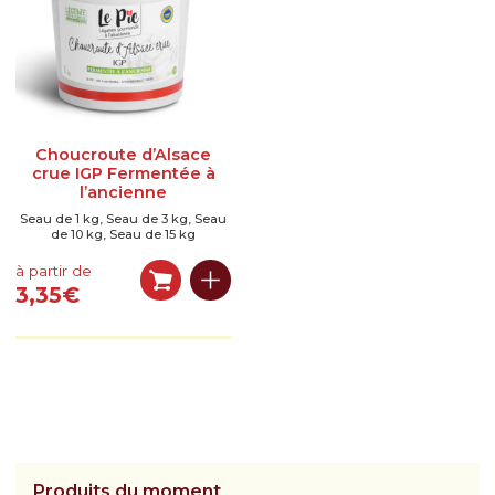
LÉGUMES GASTRONOMIQUES CUISINÉS
LÉGUMES BRUTS
SPÉCIALITÉS SALÉES
SPÉCIALITÉS SUCRÉES
Choucroute d’Alsace
crue IGP Fermentée à
l’ancienne
BOISSONS
Seau de 1 kg, Seau de 3 kg, Seau
de 10 kg, Seau de 15 kg
LIBRAIRIE
à partir de
AUTRES SOUVENIRS D’ALSACE
3,35
€
PANIERS GARNIS
RÉSERVEZ UNE VISITE
Réservation en ligne & description
Où trouver La Maison de La Choucroute – LE PIC
Produits du moment