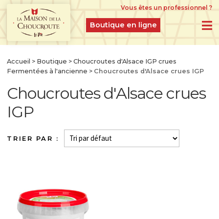
Vous êtes un professionnel ?
Boutique en ligne
BOUTIQUE EN LIGNE
Accueil
>
Boutique
>
Choucroutes d'Alsace IGP crues
Fermentées à l'ancienne
>
Choucroutes d'Alsace crues IGP
PRODUITS DU MOMENT
Choucroutes d'Alsace crues
IDÉES CADEAUX
IGP
CHOUCROUTES D’ALSACE IGP CRUES
FERMENTÉES À L’ANCIENNE
CHOUCROUTES GASTRONOMIQUES CUITES
ET CUISINÉES
CHOUCROUTES RECETTES CRÉATION
LÉGUMES GASTRONOMIQUES NATURES