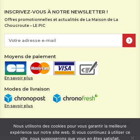
INSCRIVEZ-VOUS À NOTRE NEWSLETTER !
Offres promotionnelles et actualités de La Maison de La
Choucroute – LE PIC
Moyens de paiement
En savoir plus
Modes de livraison
En savoir plus
L’abus d’alcool est dangereux pour la santé, à consommer avec
Nous utilisons des cookies pour vous garantir la meilleure
modération
expérience sur notre site web. Si vous continuez à utiliser ce
Mentions légales
|
Politique de confidentialité
© La Maison de
site, nous supposerons que vous en êtes satisfait.