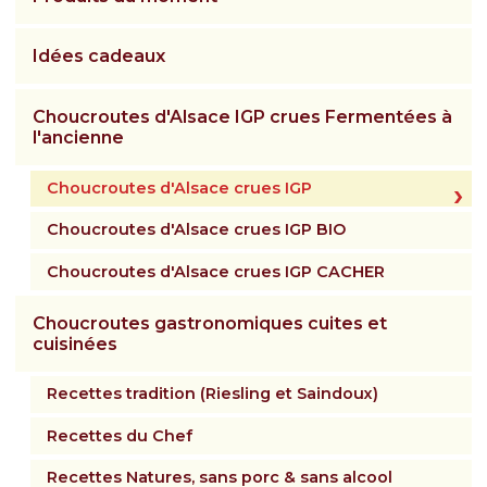
?
Le magasin
Idées cadeaux
Notre histoire
Choucroutes d'Alsace IGP crues Fermentées à
l'ancienne
Qui sommes-nous ?
Choucroutes d'Alsace crues IGP
Histoire de la choucroute
Choucroutes d'Alsace crues IGP BIO
Fabrication de la choucroute
Choucroutes d'Alsace crues IGP CACHER
Garantie de qualité
Choucroutes gastronomiques cuites et
Recettes et conseils
cuisinées
Nos recettes
Recettes tradition (Riesling et Saindoux)
Nos conseils et astuces
Recettes du Chef
Actualités
Recettes Natures, sans porc & sans alcool