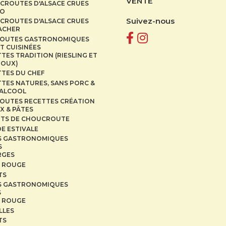
VENTE
CROUTES D'ALSACE CRUES
IO
Suivez-nous
CROUTES D'ALSACE CRUES
CACHER
OUTES GASTRONOMIQUES
T CUISINÉES
TES TRADITION (RIESLING ET
DOUX)
TTES DU CHEF
TES NATURES, SANS PORC &
 ALCOOL
OUTES RECETTES CRÉATION
X & PÂTES
ITS DE CHOUCROUTE
E ESTIVALE
S GASTRONOMIQUES
S
RGES
 ROUGE
TS
S GASTRONOMIQUES
S
 ROUGE
LLES
TS