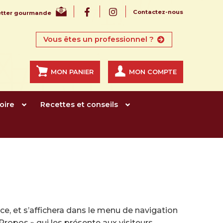
Contactez-nous
letter gourmande
Vous êtes un professionnel ?
MON PANIER
MON COMPTE
oire
Recettes et conseils
ace, et s’affichera dans le menu de navigation
ropos » qui les présente aux visiteurs