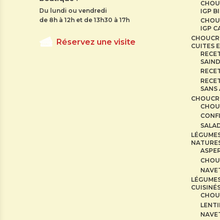
CHOU
Du lundi ou vendredi
IGP B
de 8h à 12h et de 13h30 à 17h
CHOU
IGP 
CHOUCR
Réservez une visite
CUITES E
RECET
SAIN
RECE
RECET
SANS
CHOUCR
CHOU
CONF
SALAD
LÉGUME
NATURE
ASPE
CHOU
NAVE
LÉGUME
CUISINÉ
CHOU
LENTI
NAVE