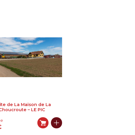
site de La Maison de La
Choucroute – LE PIC
de
€