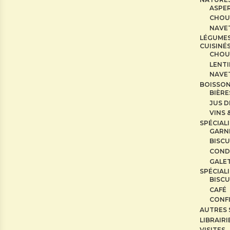
ASPE
CHOU
NAVE
LÉGUME
CUISINÉ
CHOU
LENTI
NAVE
BOISSO
BIÈRE
JUS D
VINS 
SPÉCIAL
GARN
BISCU
COND
GALE
SPÉCIAL
BISCU
CAFÉ
CONF
AUTRES 
LIBRAIRI
VISITES