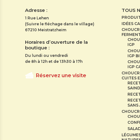
Adresse :
TOUS 
PRODUI
1 Rue Lehen
IDÉES C
(Suivre le fléchage dans le village)
CHOUCRO
67210 Meistratzheim
FERMENT
CHOU
Horaires d’ouverture de la
IGP
boutique :
CHOU
Du lundi ou vendredi
IGP B
de 8h à 12h et de 13h30 à 17h
CHOU
IGP 
CHOUCR
Réservez une visite
CUITES E
RECET
SAIN
RECE
RECET
SANS
CHOUCR
CHOU
CONF
SALAD
LÉGUME
NATURE