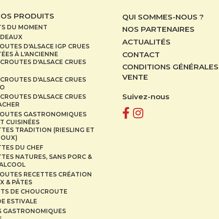
NOS PRODUITS
QUI SOMMES-NOUS ?
TS DU MOMENT
NOS PARTENAIRES
ADEAUX
ACTUALITÉS
UTES D'ALSACE IGP CRUES
CONTACT
ÉES À L'ANCIENNE
CROUTES D'ALSACE CRUES
CONDITIONS GÉNÉRALES
VENTE
CROUTES D'ALSACE CRUES
IO
Suivez-nous
CROUTES D'ALSACE CRUES
CACHER
OUTES GASTRONOMIQUES
T CUISINÉES
TES TRADITION (RIESLING ET
DOUX)
TTES DU CHEF
TES NATURES, SANS PORC &
 ALCOOL
OUTES RECETTES CRÉATION
X & PÂTES
ITS DE CHOUCROUTE
E ESTIVALE
S GASTRONOMIQUES
S