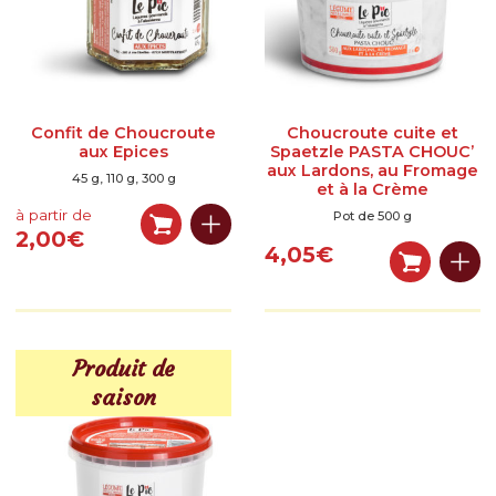
LÉGUMES GASTRONOMIQUES CUISINÉS
LÉGUMES BRUTS
SPÉCIALITÉS SALÉES
Confit de Choucroute
Choucroute cuite et
SPÉCIALITÉS SUCRÉES
aux Epices
Spaetzle PASTA CHOUC’
aux Lardons, au Fromage
45 g, 110 g, 300 g
et à la Crème
BOISSONS
à partir de
Pot de 500 g
2,00
€
LIBRAIRIE
4,05
€
AUTRES SOUVENIRS D’ALSACE
PANIERS GARNIS
Produit de
RÉSERVEZ UNE VISITE
saison
Réservation en ligne & description
Où trouver La Maison de La Choucroute – LE PIC