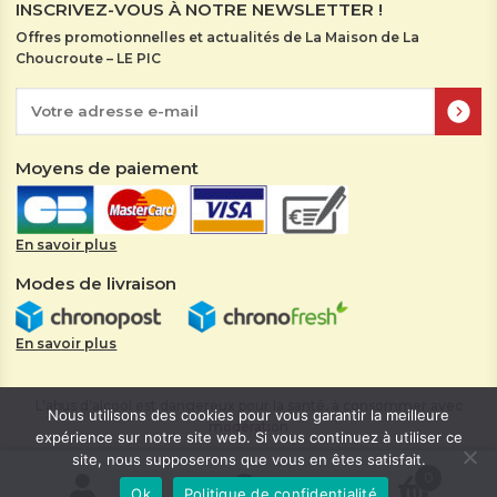
INSCRIVEZ-VOUS À NOTRE NEWSLETTER !
Offres promotionnelles et actualités de La Maison de La
Choucroute – LE PIC
Moyens de paiement
En savoir plus
Modes de livraison
En savoir plus
L’abus d’alcool est dangereux pour la santé, à consommer avec
Nous utilisons des cookies pour vous garantir la meilleure
modération
expérience sur notre site web. Si vous continuez à utiliser ce
Mentions légales
|
Politique de confidentialité
© La Maison de
site, nous supposerons que vous en êtes satisfait.
0
La Choucroute 2026 - Site réalisé par
Chrysalead GROUP
- Tous
Ok
Politique de confidentialité