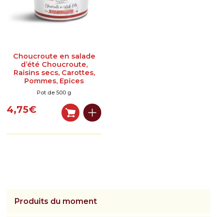
?
Le magasin
Notre histoire
Choucroute en salade
Qui sommes-nous ?
d’été Choucroute,
Raisins secs, Carottes,
Pommes, Epices
Histoire de la choucroute
Pot de 500 g
Fabrication de la choucroute
4,75
€
Garantie de qualité
Recettes et conseils
Nos recettes
Nos conseils et astuces
Produits du moment
Actualités