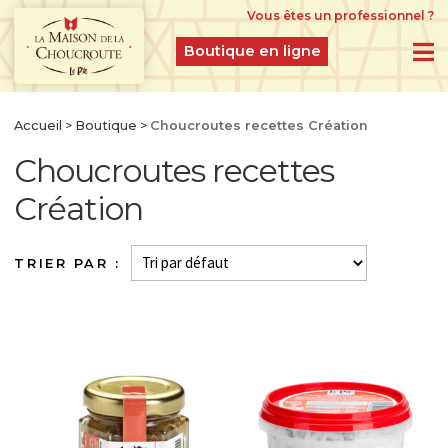
Vous êtes un professionnel ?
Boutique en ligne
BOUTIQUE EN LIGNE
Accueil
>
Boutique
>
Choucroutes recettes Création
Choucroutes recettes
PRODUITS DU MOMENT
Création
IDÉES CADEAUX
CHOUCROUTES D’ALSACE IGP CRUES
FERMENTÉES À L’ANCIENNE
CHOUCROUTES GASTRONOMIQUES CUITES
ET CUISINÉES
CHOUCROUTES RECETTES CRÉATION
LÉGUMES GASTRONOMIQUES NATURES