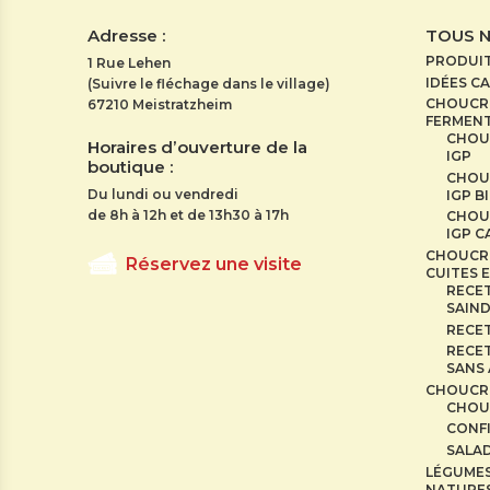
Adresse :
TOUS 
PRODUI
1 Rue Lehen
IDÉES C
(Suivre le fléchage dans le village)
CHOUCRO
67210 Meistratzheim
FERMENT
CHOU
Horaires d’ouverture de la
IGP
boutique :
CHOU
Du lundi ou vendredi
IGP B
de 8h à 12h et de 13h30 à 17h
CHOU
IGP 
CHOUCR
Réservez une visite
CUITES E
RECET
SAIN
RECE
RECET
SANS
CHOUCR
CHOU
CONF
SALAD
LÉGUME
NATURE