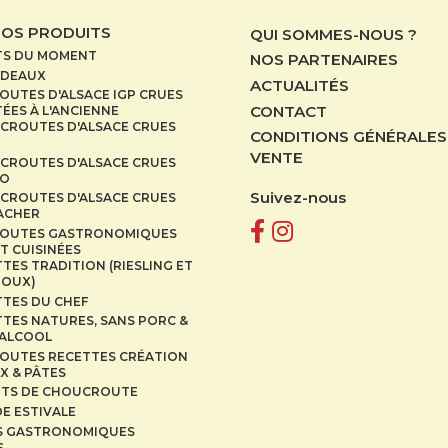
NOS PRODUITS
QUI SOMMES-NOUS ?
TS DU MOMENT
NOS PARTENAIRES
ADEAUX
ACTUALITÉS
UTES D'ALSACE IGP CRUES
CONTACT
ÉES À L'ANCIENNE
CROUTES D'ALSACE CRUES
CONDITIONS GÉNÉRALES
VENTE
CROUTES D'ALSACE CRUES
IO
Suivez-nous
CROUTES D'ALSACE CRUES
CACHER
OUTES GASTRONOMIQUES
T CUISINÉES
TES TRADITION (RIESLING ET
DOUX)
TTES DU CHEF
TES NATURES, SANS PORC &
 ALCOOL
OUTES RECETTES CRÉATION
X & PÂTES
ITS DE CHOUCROUTE
E ESTIVALE
S GASTRONOMIQUES
S