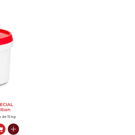
PECIAL
ition
 de 15 kg