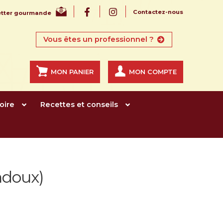
Contactez-nous
letter gourmande
Vous êtes un professionnel ?
MON PANIER
MON COMPTE
oire
Recettes et conseils
indoux)