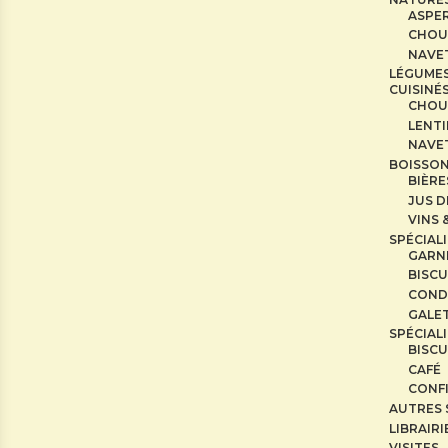
ASPE
CHOU
NAVE
LÉGUME
CUISINÉ
CHOU
LENTI
NAVE
BOISSO
BIÈRE
JUS D
VINS 
SPÉCIAL
GARN
BISCU
COND
GALE
SPÉCIAL
BISCU
CAFÉ
CONF
AUTRES 
LIBRAIRI
VISITES