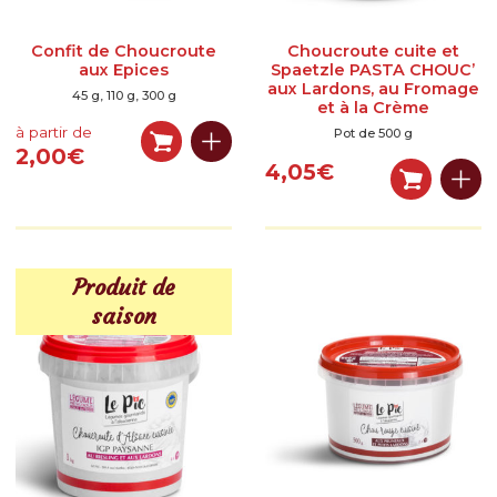
Contactez-nous
Confit de Choucroute
Choucroute cuite et
Inscrivez-vous à notre newsletter gourmande
aux Epices
Spaetzle PASTA CHOUC’
aux Lardons, au Fromage
45 g, 110 g, 300 g
et à la Crème
à partir de
Pot de 500 g
2,00
€
4,05
€
Produit de
saison