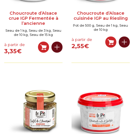
?
Choucroute d’Alsace
Choucroute d’Alsace
Le magasin
crue IGP Fermentée à
cuisinée IGP au Riesling
l’ancienne
Pot de 500 g, Seau de 1 kg, Seau
Notre histoire
de 10 kg
Seau de 1 kg, Seau de 3 kg, Seau
de 10 kg, Seau de 15 kg
à partir de
Qui sommes-nous ?
à partir de
2,55
€
3,35
€
Histoire de la choucroute
Fabrication de la choucroute
Garantie de qualité
Recettes et conseils
Nos recettes
Nos conseils et astuces
Actualités