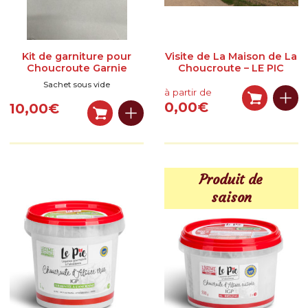
LÉGUMES GASTRONOMIQUES CUISINÉS
LÉGUMES BRUTS
Kit de garniture pour
Visite de La Maison de La
SPÉCIALITÉS SALÉES
Choucroute Garnie
Choucroute – LE PIC
Sachet sous vide
SPÉCIALITÉS SUCRÉES
à partir de
0,00
€
10,00
€
BOISSONS
LIBRAIRIE
AUTRES SOUVENIRS D’ALSACE
Produit de
saison
PANIERS GARNIS
RÉSERVEZ UNE VISITE
Réservation en ligne & description
Où trouver La Maison de La Choucroute – LE PIC