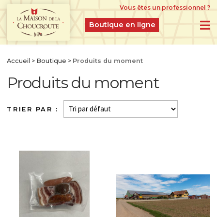
Vous êtes un professionnel ?
Boutique en ligne
BOUTIQUE EN LIGNE
Accueil
>
Boutique
>
Produits du moment
Produits du moment
PRODUITS DU MOMENT
IDÉES CADEAUX
CHOUCROUTES D’ALSACE IGP CRUES
FERMENTÉES À L’ANCIENNE
CHOUCROUTES GASTRONOMIQUES CUITES
ET CUISINÉES
CHOUCROUTES RECETTES CRÉATION
LÉGUMES GASTRONOMIQUES NATURES