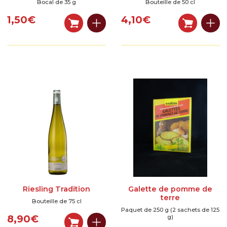
Bocal de 35 g
Bouteille de 50 cl
1,50
€
4,10
€
Riesling Tradition
Galette de pomme de
terre
Bouteille de 75 cl
Paquet de 250 g (2 sachets de 125
8,90
€
g)