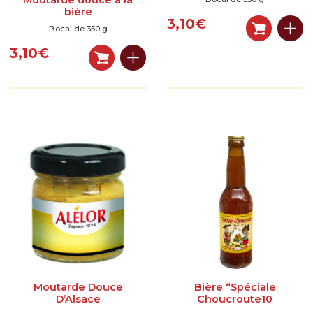
Moutarde douce à la
bière
3,10
€
Bocal de 350 g
3,10
€
Moutarde Douce
Bière “Spéciale
D’Alsace
Choucroute10