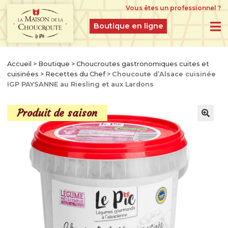
Vous êtes un professionnel ?
Boutique en ligne
BOUTIQUE EN LIGNE
Accueil
>
Boutique
>
Choucroutes gastronomiques cuites et
cuisinées
>
Recettes du Chef
>
Choucoute d’Alsace cuisinée
PRODUITS DU MOMENT
IGP PAYSANNE au Riesling et aux Lardons
IDÉES CADEAUX
Produit de saison
CHOUCROUTES D’ALSACE IGP CRUES
FERMENTÉES À L’ANCIENNE
CHOUCROUTES GASTRONOMIQUES CUITES
ET CUISINÉES
CHOUCROUTES RECETTES CRÉATION
LÉGUMES GASTRONOMIQUES NATURES