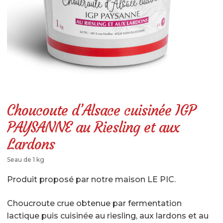
LÉGUMES GASTRONOMIQUES CUISINÉS
LÉGUMES BRUTS
SPÉCIALITÉS SALÉES
SPÉCIALITÉS SUCRÉES
BOISSONS
Choucoute d’Alsace cuisinée IGP
LIBRAIRIE
PAYSANNE au Riesling et aux
AUTRES SOUVENIRS D’ALSACE
Lardons
PANIERS GARNIS
Seau de 1 kg
RÉSERVEZ UNE VISITE
Produit proposé par notre maison LE PIC.
Réservation en ligne & description
Choucroute crue obtenue par fermentation
lactique puis cuisinée au riesling, aux lardons et au
Où trouver La Maison de La Choucroute – LE PIC