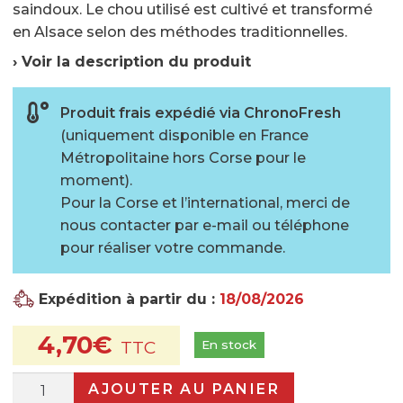
saindoux. Le chou utilisé est cultivé et transformé
?
en Alsace selon des méthodes traditionnelles.
Le magasin
› Voir la description du produit
Notre histoire
Produit frais expédié via ChronoFresh
Qui sommes-nous ?
(uniquement disponible en France
Histoire de la choucroute
Métropolitaine hors Corse pour le
moment).
Fabrication de la choucroute
Pour la Corse et l’international, merci de
nous contacter par e-mail ou téléphone
Garantie de qualité
pour réaliser votre commande.
Recettes et conseils
Expédition à partir du :
18/08/2026
Nos recettes
4,70
€
Nos conseils et astuces
En stock
Actualités
quantité
AJOUTER AU PANIER