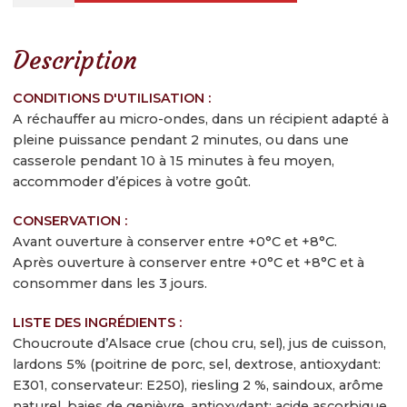
de
Contactez-nous
Choucoute
d'Alsace
Inscrivez-vous à notre newsletter gourmande
Description
cuisinée
IGP
CONDITIONS D'UTILISATION :
PAYSANNE
A réchauffer au micro-ondes, dans un récipient adapté à
au
pleine puissance pendant 2 minutes, ou dans une
Riesling
casserole pendant 10 à 15 minutes à feu moyen,
accommoder d’épices à votre goût.
et
aux
CONSERVATION :
Lardons
Avant ouverture à conserver entre +0°C et +8°C.
Après ouverture à conserver entre +0°C et +8°C et à
consommer dans les 3 jours.
LISTE DES INGRÉDIENTS :
Choucroute d’Alsace crue (chou cru, sel), jus de cuisson,
lardons 5% (poitrine de porc, sel, dextrose, antioxydant:
E301, conservateur: E250), riesling 2 %, saindoux, arôme
naturel, baies de genièvre, antioxydant: acide ascorbique.