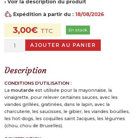
› Voir la description du produit
?
Expédition à partir du :
18/08/2026
Le magasin
3,00
€
Notre histoire
En stock
Qui sommes-nous ?
quantité
AJOUTER AU PANIER
de
Histoire de la choucroute
Moutarde
Douce
Fabrication de la choucroute
Description
d'Alsace
Garantie de qualité
CONDITIONS D'UTILISATION :
La
moutarde
est utilisée pour la mayonnaise, la
Recettes et conseils
vinaigrette, pour relever certaines sauces, avec les
Nos recettes
viandes grillées, gratinées, dans le lapin, avec la
charcuterie, les saucisses, le gibier, les viandes bouillies,
Nos conseils et astuces
les hot-dogs, les coquilles saint Jacques, les légumes
(chou, chou de Bruxelles).
Actualités