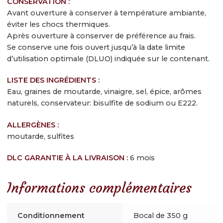
CONSERVATION :
Contactez-nous
Avant ouverture à conserver à température ambiante,
éviter les chocs thermiques.
Inscrivez-vous à notre newsletter gourmande
Après ouverture à conserver de préférence au frais.
Se conserve une fois ouvert jusqu’à la date limite
d’utilisation optimale (DLUO) indiquée sur le contenant.
LISTE DES INGRÉDIENTS :
Eau, graines de moutarde, vinaigre, sel, épice, arômes
naturels, conservateur: bisulfite de sodium ou E222.
ALLERGÈNES :
moutarde, sulfites
DLC GARANTIE À LA LIVRAISON :
6 mois
Informations complémentaires
Conditionnement
Bocal de 350 g