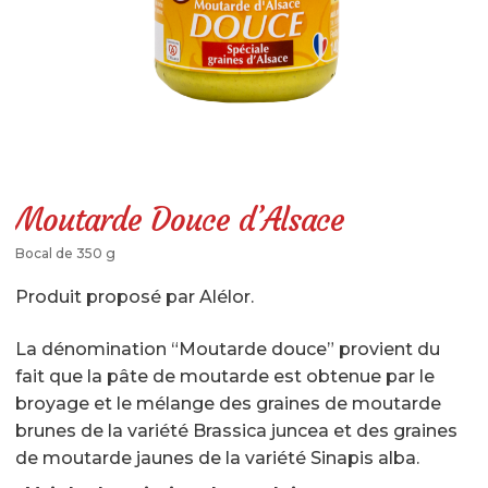
LÉGUMES GASTRONOMIQUES CUISINÉS
LÉGUMES BRUTS
SPÉCIALITÉS SALÉES
SPÉCIALITÉS SUCRÉES
BOISSONS
Moutarde Douce d’Alsace
LIBRAIRIE
Bocal de 350 g
AUTRES SOUVENIRS D’ALSACE
Produit proposé par Alélor.
PANIERS GARNIS
La dénomination “Moutarde douce” provient du
RÉSERVEZ UNE VISITE
fait que la pâte de moutarde est obtenue par le
broyage et le mélange des graines de moutarde
Réservation en ligne & description
brunes de la variété Brassica juncea et des graines
de moutarde jaunes de la variété Sinapis alba.
Où trouver La Maison de La Choucroute – LE PIC