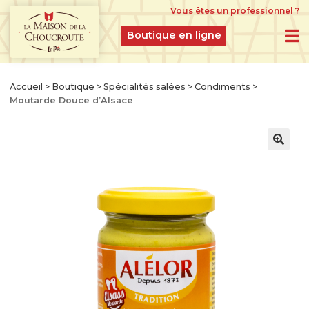
Vous êtes un professionnel ?
Boutique en ligne
BOUTIQUE EN LIGNE
Accueil
>
Boutique
>
Spécialités salées
>
Condiments
>
Moutarde Douce d’Alsace
PRODUITS DU MOMENT
IDÉES CADEAUX
CHOUCROUTES D’ALSACE IGP CRUES
FERMENTÉES À L’ANCIENNE
CHOUCROUTES GASTRONOMIQUES CUITES
ET CUISINÉES
CHOUCROUTES RECETTES CRÉATION
LÉGUMES GASTRONOMIQUES NATURES