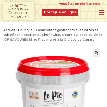
Vous êtes un professionnel ?
Boutique en ligne
BOUTIQUE EN LIGNE
Accueil
>
Boutique
>
Choucroutes gastronomiques cuites et
cuisinées
>
Recettes du Chef
>
Choucroute d’Alsace cuisinée
PRODUITS DU MOMENT
IGP SAVOUREUSE au Riesling et à la Graisse de Canard
IDÉES CADEAUX
CHOUCROUTES D’ALSACE IGP CRUES
FERMENTÉES À L’ANCIENNE
CHOUCROUTES GASTRONOMIQUES CUITES
ET CUISINÉES
CHOUCROUTES RECETTES CRÉATION
LÉGUMES GASTRONOMIQUES NATURES