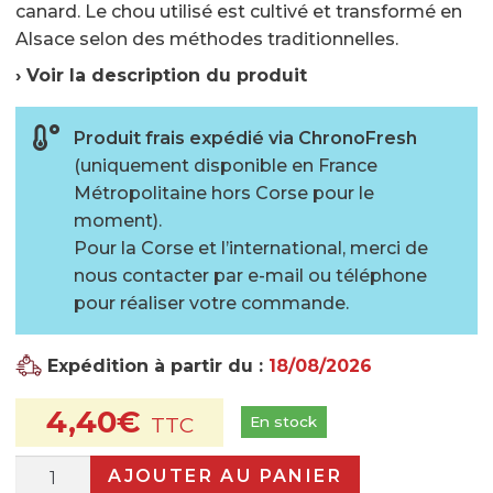
canard. Le chou utilisé est cultivé et transformé en
?
Alsace selon des méthodes traditionnelles.
Le magasin
› Voir la description du produit
Notre histoire
Produit frais expédié via ChronoFresh
Qui sommes-nous ?
(uniquement disponible en France
Histoire de la choucroute
Métropolitaine hors Corse pour le
moment).
Fabrication de la choucroute
Pour la Corse et l’international, merci de
nous contacter par e-mail ou téléphone
Garantie de qualité
pour réaliser votre commande.
Recettes et conseils
Expédition à partir du :
18/08/2026
Nos recettes
4,40
€
Nos conseils et astuces
En stock
Actualités
quantité
AJOUTER AU PANIER