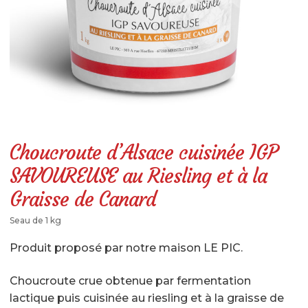
LÉGUMES GASTRONOMIQUES CUISINÉS
LÉGUMES BRUTS
SPÉCIALITÉS SALÉES
SPÉCIALITÉS SUCRÉES
BOISSONS
Choucroute d’Alsace cuisinée IGP
LIBRAIRIE
SAVOUREUSE au Riesling et à la
AUTRES SOUVENIRS D’ALSACE
Graisse de Canard
PANIERS GARNIS
Seau de 1 kg
RÉSERVEZ UNE VISITE
Produit proposé par notre maison LE PIC.
Réservation en ligne & description
Choucroute crue obtenue par fermentation
lactique puis cuisinée au riesling et à la graisse de
Où trouver La Maison de La Choucroute – LE PIC