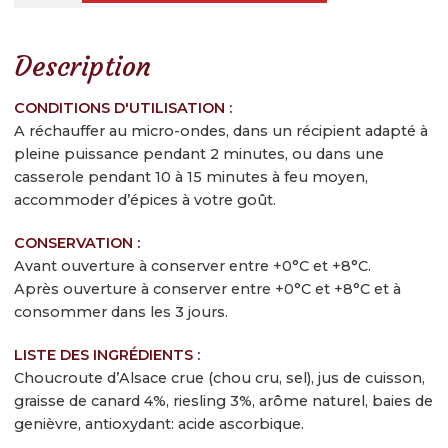
de
Contactez-nous
Choucroute
d'Alsace
Inscrivez-vous à notre newsletter gourmande
Description
cuisinée
IGP
CONDITIONS D'UTILISATION :
SAVOUREUSE
A réchauffer au micro-ondes, dans un récipient adapté à
au
pleine puissance pendant 2 minutes, ou dans une
Riesling
casserole pendant 10 à 15 minutes à feu moyen,
accommoder d’épices à votre goût.
et
à
CONSERVATION :
la
Avant ouverture à conserver entre +0°C et +8°C.
Graisse
Après ouverture à conserver entre +0°C et +8°C et à
de
consommer dans les 3 jours.
Canard
LISTE DES INGRÉDIENTS :
Choucroute d’Alsace crue (chou cru, sel), jus de cuisson,
graisse de canard 4%, riesling 3%, arôme naturel, baies de
genièvre, antioxydant: acide ascorbique.