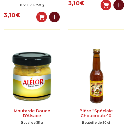
3,10
€
Bocal de 350 g
3,10
€
Moutarde Douce
Bière “Spéciale
D’Alsace
Choucroute10
Bocal de 35 g
Bouteille de 50 cl