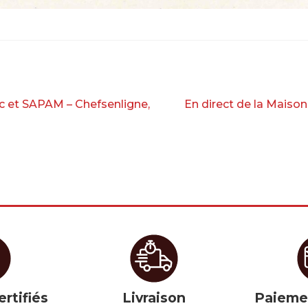
Article
c et SAPAM – Chefsenligne,
En direct de la Maiso
suivant :
ertifiés
Livraison
Paieme