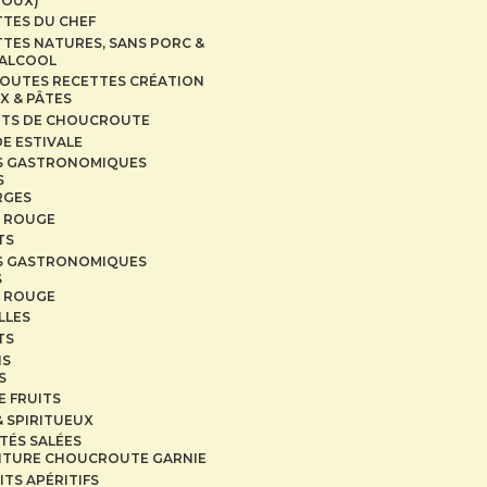
DOUX)
TTES DU CHEF
TES NATURES, SANS PORC &
 ALCOOL
OUTES RECETTES CRÉATION
X & PÂTES
ITS DE CHOUCROUTE
E ESTIVALE
S GASTRONOMIQUES
S
RGES
 ROUGE
TS
S GASTRONOMIQUES
S
 ROUGE
LLES
TS
NS
S
E FRUITS
& SPIRITUEUX
ITÉS SALÉES
ITURE CHOUCROUTE GARNIE
ITS APÉRITIFS