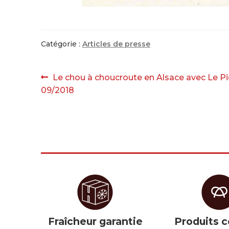
Catégorie :
Articles de presse
Navigation
Article
Le chou à choucroute en Alsace avec Le Pi
précédent :
09/2018
de
l’article
Fraîcheur garantie
Produits c