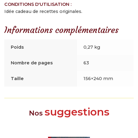
Contactez-nous
CONDITIONS D'UTILISATION :
Idée cadeau de recettes originales.
Inscrivez-vous à notre newsletter gourmande
Informations complémentaires
Poids
0,27 kg
Nombre de pages
63
Taille
156×240 mm
suggestions
Nos