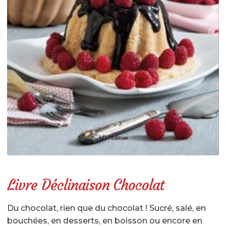
LÉGUMES GASTRONOMIQUES CUISINÉS
LÉGUMES BRUTS
SPÉCIALITÉS SALÉES
SPÉCIALITÉS SUCRÉES
BOISSONS
LIBRAIRIE
AUTRES SOUVENIRS D’ALSACE
PANIERS GARNIS
RÉSERVEZ UNE VISITE
Livre Déclinaison Chocolat
Réservation en ligne & description
Du chocolat, rien que du chocolat ! Sucré, salé, en
Où trouver La Maison de La Choucroute – LE PIC
bouchées, en desserts, en boisson ou encore en