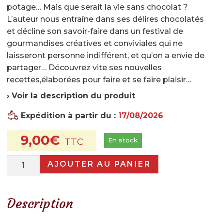
?
potage… Mais que serait la vie sans chocolat ?
L’auteur nous entraîne dans ses délires chocolatés
Le magasin
et décline son savoir-faire dans un festival de
gourmandises créatives et conviviales qui ne
Notre histoire
laisseront personne indifférent, et qu’on a envie de
Qui sommes-nous ?
partager… Découvrez vite ses nouvelles
recettes,élaborées pour faire et se faire plaisir…
Histoire de la choucroute
› Voir la description du produit
Fabrication de la choucroute
Expédition à partir du :
17/08/2026
Garantie de qualité
9,00
€
En stock
Recettes et conseils
quantité
Nos recettes
AJOUTER AU PANIER
de
Nos conseils et astuces
Livre
Déclinaison
Description
Actualités
Chocolat