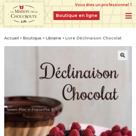
Vous êtes un professionnel ?
Boutique en ligne
BOUTIQUE EN LIGNE
Accueil
>
Boutique
>
Librairie
>
Livre Déclinaison Chocolat
PRODUITS DU MOMENT
IDÉES CADEAUX
CHOUCROUTES D’ALSACE IGP CRUES
FERMENTÉES À L’ANCIENNE
CHOUCROUTES GASTRONOMIQUES CUITES
ET CUISINÉES
CHOUCROUTES RECETTES CRÉATION
LÉGUMES GASTRONOMIQUES NATURES