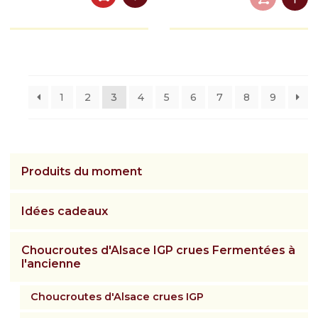
1
2
3
4
5
6
7
8
9
Produits du moment
Idées cadeaux
Choucroutes d'Alsace IGP crues Fermentées à
l'ancienne
Choucroutes d'Alsace crues IGP