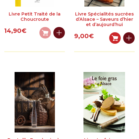
?
Livre Petit Traité de la
Livre Spécialités sucrées
Le magasin
Choucroute
d’Alsace – Saveurs d’hier
et d’aujourd’hui
Notre histoire
14,90
€
9,00
€
Qui sommes-nous ?
Histoire de la choucroute
Fabrication de la choucroute
Garantie de qualité
Recettes et conseils
Nos recettes
Nos conseils et astuces
Actualités