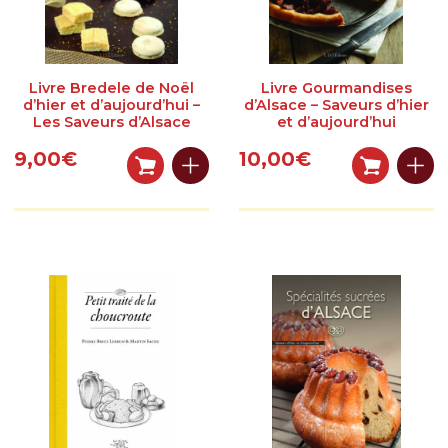
LÉGUMES GASTRONOMIQUES CUISINÉS
LÉGUMES BRUTS
Livre Bredele de Noël
Livre Gourmandises
SPÉCIALITÉS SALÉES
d’hier et d’aujourd’hui –
d’Alsace – Saveurs d’hier
Les Saveurs d’Alsace
et d’aujourd’hui
SPÉCIALITÉS SUCRÉES
9,00
€
10,00
€
BOISSONS
LIBRAIRIE
AUTRES SOUVENIRS D’ALSACE
PANIERS GARNIS
RÉSERVEZ UNE VISITE
Réservation en ligne & description
Où trouver La Maison de La Choucroute – LE PIC