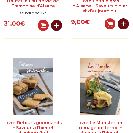
Bouteille Eau de vie de
Livre Le foie gras
Contactez-nous
Framboise d’Alsace
d’Alsace – Saveurs d’hier
et d’aujourd’hui
Bouteille de 35 cl
Inscrivez-vous à notre newsletter gourmande
9,00
€
31,00
€
Livre Détours gourmands
Livre Le Munster un
– Saveurs d’hier et
fromage de terroir –
d’aujourd’hui
Saveurs d’hier et