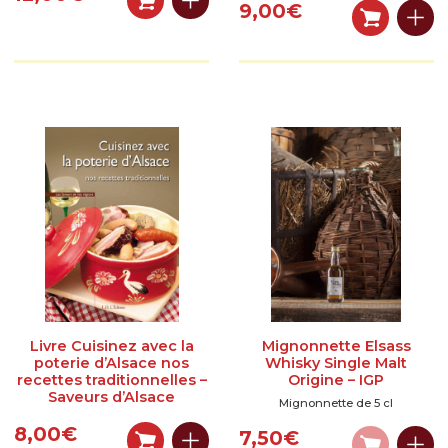
9,00
€
Livre Cuisinez avec la
Mignonnette Elsass
poterie d’Alsace nos
Whisky Single Malt
recettes traditionnelles –
Origine – IGP
Saveurs d’Alsace
Mignonnette de 5 cl
8,00
€
7,50
€