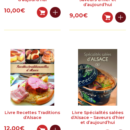
d’aujourd’hui
10,00
€
9,00
€
Livre Recettes Traditions
Livre Spécialités salées
d’Alsace
d’Alsace – Saveurs d’hier
et d’aujourd’hui
12,00
€