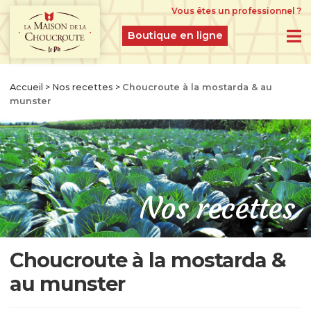
Vous êtes un professionnel ?
Boutique en ligne
BOUTIQUE EN LIGNE
Accueil
>
Nos recettes
>
Choucroute à la mostarda & au
munster
PRODUITS DU MOMENT
IDÉES CADEAUX
CHOUCROUTES D’ALSACE IGP CRUES
FERMENTÉES À L’ANCIENNE
Nos recettes
CHOUCROUTES GASTRONOMIQUES CUITES
ET CUISINÉES
Choucroute à la mostarda &
CHOUCROUTES RECETTES CRÉATION
au munster
LÉGUMES GASTRONOMIQUES NATURES