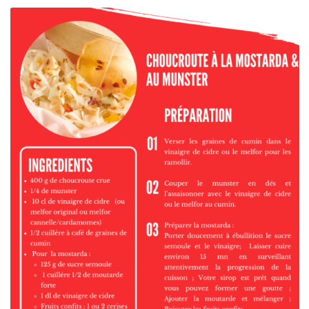
LÉGUMES GASTRONOMIQUES CUISINÉS
LÉGUMES BRUTS
SPÉCIALITÉS SALÉES
SPÉCIALITÉS SUCRÉES
BOISSONS
LIBRAIRIE
AUTRES SOUVENIRS D’ALSACE
PANIERS GARNIS
RÉSERVEZ UNE VISITE
Réservation en ligne & description
Où trouver La Maison de La Choucroute – LE PIC