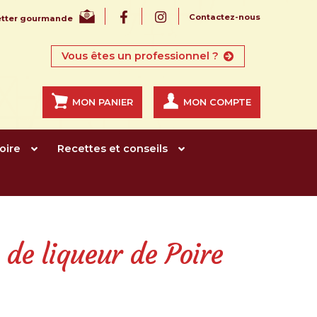
Contactez-nous
letter gourmande
Vous êtes un professionnel ?
MON PANIER
MON COMPTE
oire
Recettes et conseils
de liqueur de Poire