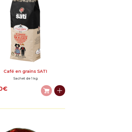
Café en grains SATI
Sachet de 1 kg
0
€