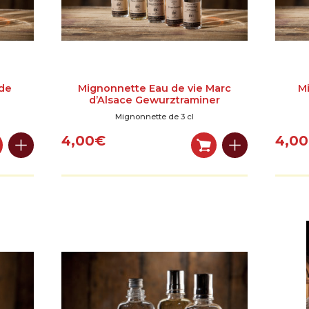
 de
Mignonnette Eau de vie Marc
Mi
d’Alsace Gewurztraminer
Mignonnette de 3 cl
4,00
€
4,00