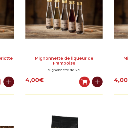
riotte
Mignonnette de liqueur de
Mi
Framboise
Mignonnette de 3 cl
4,00
€
4,00