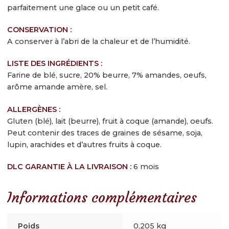
Contactez-nous
parfaitement une glace ou un petit café.
Inscrivez-vous à notre newsletter gourmande
CONSERVATION :
A conserver à l’abri de la chaleur et de l’humidité.
LISTE DES INGRÉDIENTS :
Farine de blé, sucre, 20% beurre, 7% amandes, oeufs,
arôme amande amère, sel.
ALLERGÈNES :
Gluten (blé), lait (beurre), fruit à coque (amande), oeufs.
Peut contenir des traces de graines de sésame, soja,
lupin, arachides et d’autres fruits à coque.
DLC GARANTIE À LA LIVRAISON :
6 mois
Informations complémentaires
Poids
0,205 kg