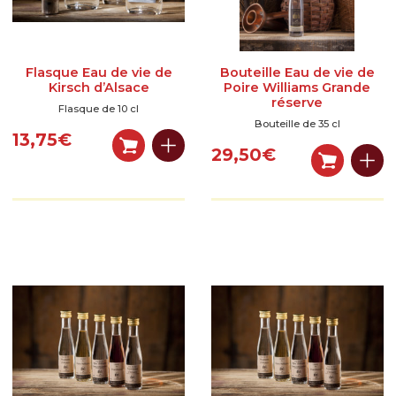
Flasque Eau de vie de
Bouteille Eau de vie de
Kirsch d’Alsace
Poire Williams Grande
réserve
Flasque de 10 cl
Bouteille de 35 cl
13,75
€
29,50
€