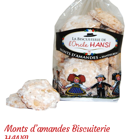
LÉGUMES GASTRONOMIQUES CUISINÉS
LÉGUMES BRUTS
SPÉCIALITÉS SALÉES
SPÉCIALITÉS SUCRÉES
BOISSONS
LIBRAIRIE
AUTRES SOUVENIRS D’ALSACE
PANIERS GARNIS
RÉSERVEZ UNE VISITE
Réservation en ligne & description
Monts d’amandes Biscuiterie
Où trouver La Maison de La Choucroute – LE PIC