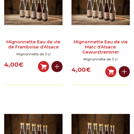
Mignonnette Eau de vie
Mignonnette Eau de vie
de Framboise d’Alsace
Marc d’Alsace
Gewurztraminer
Mignonnette de 3 cl
Mignonnette de 3 cl
4,00
€
4,00
€