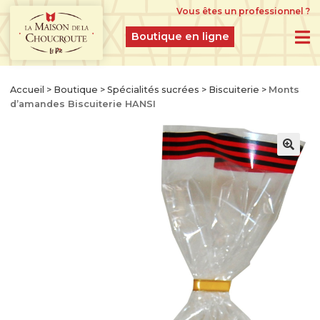
Vous êtes un professionnel ?
Boutique en ligne
BOUTIQUE EN LIGNE
Accueil
>
Boutique
>
Spécialités sucrées
>
Biscuiterie
>
Monts
d’amandes Biscuiterie HANSI
PRODUITS DU MOMENT
IDÉES CADEAUX
CHOUCROUTES D’ALSACE IGP CRUES
FERMENTÉES À L’ANCIENNE
CHOUCROUTES GASTRONOMIQUES CUITES
ET CUISINÉES
CHOUCROUTES RECETTES CRÉATION
LÉGUMES GASTRONOMIQUES NATURES