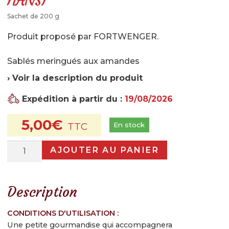
HANSI
?
Sachet de 200 g
Le magasin
Produit proposé par FORTWENGER.
Notre histoire
Sablés meringués aux amandes
Qui sommes-nous ?
› Voir la description du produit
Histoire de la choucroute
Expédition à partir du :
19/08/2026
Fabrication de la choucroute
5,00
€
En stock
Garantie de qualité
quantité
AJOUTER AU PANIER
Recettes et conseils
de
Monts
Nos recettes
d'amandes
Description
Nos conseils et astuces
Biscuiterie
HANSI
CONDITIONS D'UTILISATION :
Actualités
Une petite gourmandise qui accompagnera