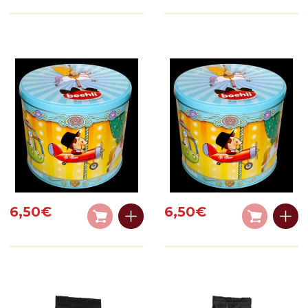
6,50
€
6,50
€