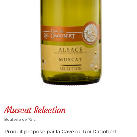
?
Le magasin
Notre histoire
Qui sommes-nous ?
Histoire de la choucroute
Fabrication de la choucroute
Garantie de qualité
Recettes et conseils
Nos recettes
Muscat Selection
Nos conseils et astuces
Bouteille de 75 cl
Actualités
Produit proposé par la Cave du Roi Dagobert.