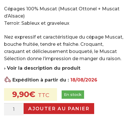
Contactez-nous
Cépages 100% Muscat (Muscat Ottonel + Muscat
Inscrivez-vous à notre newsletter gourmande
d’Alsace)
Terroir: Sableux et graveleux
Nez expressif et caractéristique du cépage Muscat,
bouche fruitée, tendre et fraîche. Croquant,
craquant et délicieusement bouqueté, le Muscat
Sélection donne l’impression de manger du raison.
› Voir la description du produit
Expédition à partir du :
18/08/2026
9,90
€
En stock
quantité
AJOUTER AU PANIER
de
Muscat
Selection