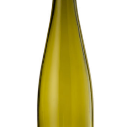
LÉGUMES GASTRONOMIQUES CUISINÉS
LÉGUMES BRUTS
SPÉCIALITÉS SALÉES
SPÉCIALITÉS SUCRÉES
BOISSONS
LIBRAIRIE
AUTRES SOUVENIRS D’ALSACE
PANIERS GARNIS
RÉSERVEZ UNE VISITE
Réservation en ligne & description
Où trouver La Maison de La Choucroute – LE PIC